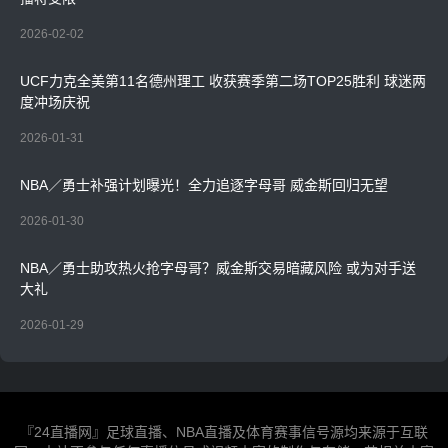
2026-02-02
UCF力克全美第11名德州理工 收获赛季第二场TOP25胜利 球迷两
度冲场庆祝
2026-01-31
NBA／勇士补强计划曝光！全力追逐字母哥 威金斯回归无望
2026-01-30
NBA／勇士助攻热火抢字母哥？威金斯交易暗藏风险 或为对手送
大礼
2026-01-29
『24直播网』足球直播、NBA直播及体育赛事信号源均来源于互联