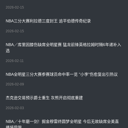
2026-02-15
NBA三分大赛利拉德三度封王 追平伯德传奇纪录
2026-02-15
NBA／库里因膝伤缺席全明星赛 猛龙前锋英格拉姆时隔6年递补入
选
2026-02-11
NBA全明星三分大赛参赛球员命中率一览 "小李"伤愈复出引热议
2026-02-09
杰克逊交易预示爵士重生 灰熊开启彻底重建
2026-02-03
NBA／十年磨一剑！掘金穆雷终圆梦全明星 今后无故缺席全美直
播将受限