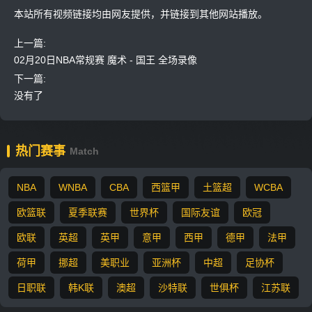
本站所有视频链接均由网友提供，并链接到其他网站播放。
上一篇:
02月20日NBA常规赛 魔术 - 国王 全场录像
下一篇:
没有了
热门赛事
Match
NBA
WNBA
CBA
西篮甲
土篮超
WCBA
欧篮联
夏季联赛
世界杯
国际友谊
欧冠
欧联
英超
英甲
意甲
西甲
德甲
法甲
荷甲
挪超
美职业
亚洲杯
中超
足协杯
日职联
韩K联
澳超
沙特联
世俱杯
江苏联