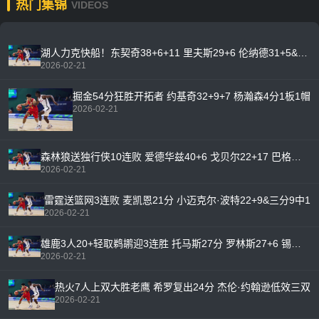
热门集锦
VIDEOS
湖人力克快船！东契奇38+6+11 里夫斯29+6 伦纳德31+5&伤退
2026-02-21
掘金54分狂胜开拓者 约基奇32+9+7 杨瀚森4分1板1帽
2026-02-21
森林狼送独行侠10连败 爱德华兹40+6 戈贝尔22+17 巴格利15分
2026-02-21
雷霆送篮网3连败 麦凯恩21分 小迈克尔·波特22+9&三分9中1
2026-02-21
雄鹿3人20+轻取鹈鹕迎3连胜 托马斯27分 罗林斯27+6 锡安32分
2026-02-21
热火7人上双大胜老鹰 希罗复出24分 杰伦·约翰逊低效三双
2026-02-21