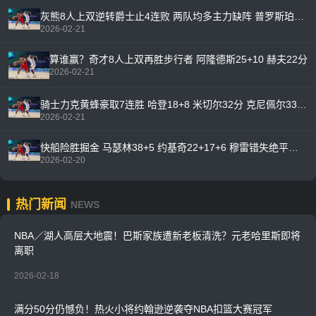
灰熊8人上双逆转爵士止4连败 两队均多主力缺阵 普罗斯珀23+5
2026-02-21
算谁赢？奇才8人上双再胜步行者 阿隆德斯25+10 赫夫22分
2026-02-21
骑士力克黄蜂豪取7连胜 哈登18+8 米切尔32分 克尼佩尔33+6
2026-02-21
快船险胜掘金 马瑟林38+5 约基奇22+17+6 穆雷错失绝平罚球
2026-02-20
热门新闻
NEWS
NBA／湖人高层大地震！巴斯家族遭新老板清洗？元老哈里斯即将
离职
2026-02-18
满分50分仍憾负！热火小将约翰逊逆袭夺NBA扣篮大赛冠军