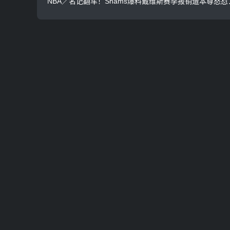
NBA／名记翻车！Shams爆料戴维斯赛季报销遭本尊怒怼