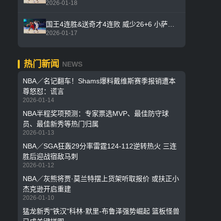
2026-01-18
国王4连胜&送奇才4连败 威少26+6 小萨时隔27场复出 萨尔19分
2026-01-17
热门新闻
NEWS
NBA／名记翻车！Shams爆料戴维斯赛季报销遭本
尊怒怼：谎言
2026-01-14
NBA半程奖项预测：专家票选MVP、最佳防守球
员、最佳新秀等热门归属
2026-01-13
NBA／SGA狂轰29分率雷霆124-112逆转热火 三连
胜后迎战宿敌马刺
2026-01-12
NBA／灰熊将贾·莫兰特摆上货架听取报价 或扶正小
杰克逊开启重建
2026-01-10
猛龙新秀"铁汉"科林·默里-布鲁泽强势崛起 篮板怪兽