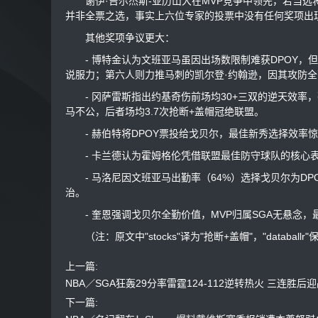
谢伊·吉尔杰斯-亚历山大在MVP竞争中领先，若当选将成
并非全票之选，事实上六位专家的投票中没有任何奖项出
其他奖项争议更大：
- 博特金认为文班亚马虽因出场数限制难获DPOY，但
说服力；第六人则力推马刺的凯尔登·约翰逊，因其攻防
- 冈萨雷斯指出约基奇伤前场均30+三双的逆天效率，
马不公，后者场均3.7次抢断+盖帽冠绝联盟。
- 赫伯特将DPOY票投给戈贝尔，最佳新秀选择效率
- 卡兰德认为霍姆格伦凭借联盟最佳防守球队的核心表
- 马洛尼因文班亚马出勤率（64%）选择戈贝尔为DP
治。
- 奎恩强调戈贝尔全勤价值，MVP归属SGA无悬念，
（注：原文中"stocks"译为"抢断+盖帽"，"databallr
上一篇:
NBA／SGA狂轰29分率雷霆124-112逆转热火 三连胜后
下一篇: