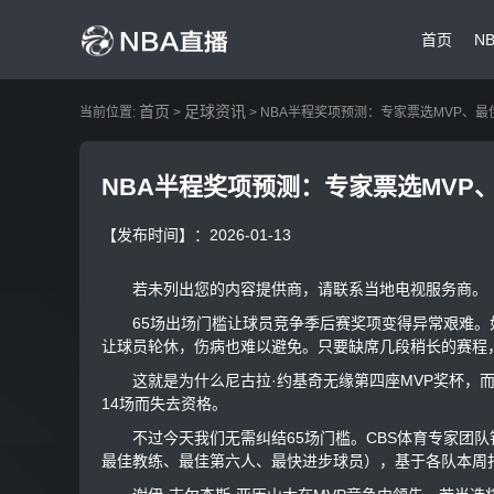
首页
N
首页
足球资讯
当前位置:
>
> NBA半程奖项预测：专家票选MVP、
NBA半程奖项预测：专家票选MVP
【发布时间】：2026-01-13
若未列出您的内容提供商，请联系当地电视服务商。
65场出场门槛让球员竞争季后赛奖项变得异常艰难。
让球员轮休，伤病也难以避免。只要缺席几段稍长的赛程
这就是为什么尼古拉·约基奇无缘第四座MVP奖杯，而
14场而失去资格。
不过今天我们无需纠结65场门槛。CBS体育专家团队针
最佳教练、最佳第六人、最快进步球员），基于各队本周打