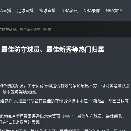
BA直播
足球直播
篮球直播
NBA资讯
NBA录像
NBA集锦
最佳防守球员、最佳新秀等热门归属
、最佳防守球员、最佳新秀等热门归属
如今伤病频发，关于负荷管理是否有效的争论层出不穷，但现实是球队会
，基本就与奖项无缘。
维克托·文班亚马尽管在最佳防守球员评选中本应一骑绝尘，却因已缺席
对NBA半程赛事评选出六大奖项（MVP、最佳防守球员、最佳新秀、
完41场比赛后的表现。