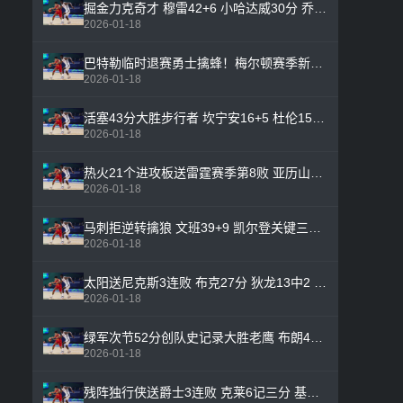
掘金力克奇才 穆雷42+6 小哈达威30分 乔治29+5+7
2026-01-18
巴特勒临时退赛勇士擒蜂！梅尔顿赛季新高24分 勇士替补72分
2026-01-18
活塞43分大胜步行者 坎宁安16+5 杜伦15+8 邓罗16分
2026-01-18
热火21个进攻板送雷霆赛季第8败 亚历山大39分 杰伦威伤退
2026-01-18
马刺拒逆转擒狼 文班39+9 凯尔登关键三分 华子空砍新高55分
2026-01-18
太阳送尼克斯3连败 布克27分 狄龙13中2 唐斯23+11
2026-01-18
绿军次节52分创队史记录大胜老鹰 布朗41+6 豪泽三分21中10
2026-01-18
残阵独行侠送爵士3连败 克莱6记三分 基昂特·乔治第三节19分