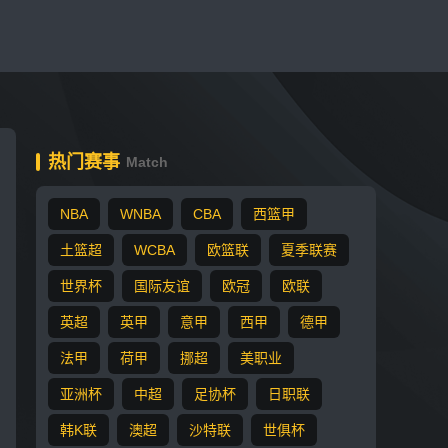
热门赛事
Match
NBA
WNBA
CBA
西篮甲
土篮超
WCBA
欧篮联
夏季联赛
世界杯
国际友谊
欧冠
欧联
英超
英甲
意甲
西甲
德甲
法甲
荷甲
挪超
美职业
亚洲杯
中超
足协杯
日职联
韩K联
澳超
沙特联
世俱杯