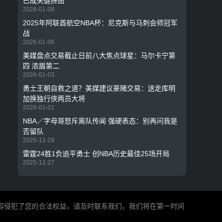
已成关键拼图
2026-01-08
2025年阿联酋航空NBA杯：尼克斯与马刺会师冠军
战
2026-01-06
美媒盘点交易截止日前八大焦点球星：马尔卡宁第
四 浓眉第二
2026-01-03
勇士王朝自救之道？美媒建议豪赌交易：送走库明
加换独行侠两员大将
2026-01-01
NBA／字母哥怒斥离队传闻 强硬表态：别再问我是
否留队
2025-12-29
雷霆24胜1负追平勇士 创NBA历史最佳25场开局
2025-12-27
内容侵犯了您的合法权益，请及时联系我们，我们将在第一时间