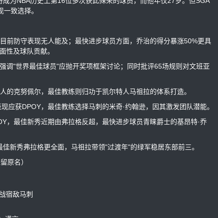
为NBA历史上第16位多次获此殊荣的球员，而他年仅27岁。但SGA
现一致选择。
目前防守表现无人能及；最快进步球员方面，乔治的得分暴涨50%更具
全面性及球队贡献。
强调"世界最佳球员"应抛开奖项框架讨论；同时批评65场规则对文班亚
惊人的克努佩尔，最佳教练则归功于凯尔特人马祖拉的体系打造。
现应获DPOY，最佳教练选择马刺的米奇·约翰逊，因其激发团队潜能。
OY，最佳新秀近期由弗拉格反超，最快进步球员青睐爵士的基昂特·乔
最佳新秀弗拉格更全面，马祖拉带领"过渡年"的绿军稳居东部前三。
"保留原名）
迎战宿敌马刺